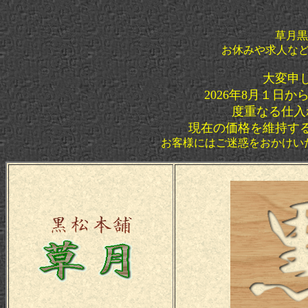
草月黒
お休みや求人な
大変申
2026年8月１日
度重なる仕入
現在の価格を維持す
お客様にはご迷惑をおかけい